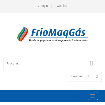
Login
Wishlist
Carrinho:
0 €
Toggle
navigati