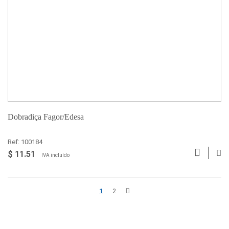
Dobradiça Fagor/Edesa
Ref: 100184
$ 11.51
IVA incluído
1
2