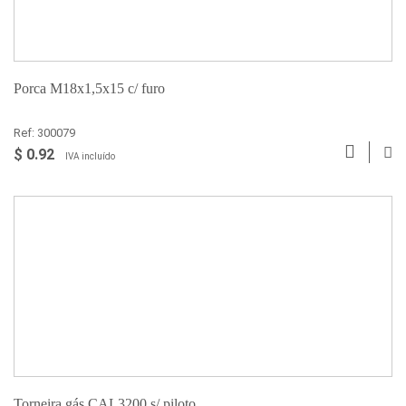
Porca M18x1,5x15 c/ furo
Ref: 300079
$ 0.92
IVA incluído
Torneira gás CAL3200 s/ piloto