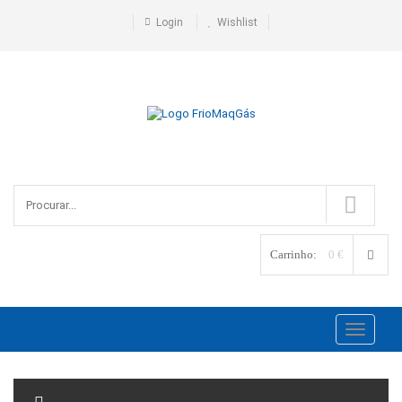
Login
Wishlist
Carrinho:
0 €
Toggle
navigati