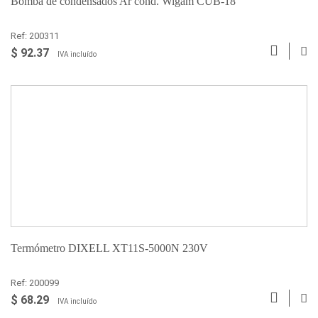
Bomba de condensados Ar cond. Wigam CUB-18
Ref: 200311
$ 92.37
IVA incluído
Termómetro DIXELL XT11S-5000N 230V
Ref: 200099
$ 68.29
IVA incluído