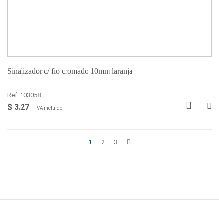
Sinalizador c/ fio cromado 10mm laranja
Ref: 103058
$ 3.27
IVA incluído
1
2
3