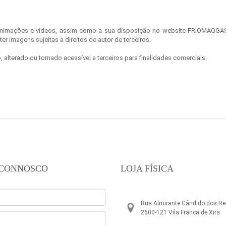
animações e vídeos, assim como a sua disposição no website FRIOMAQGAS e
 imagens sujeitas a direitos de autor de terceiros.
alterado ou tornado acessível a terceiros para finalidades comerciais.
 CONNOSCO
LOJA FÍSICA
Rua Almirante Cândido dos Rei
2600-121 Vila Franca de Xira