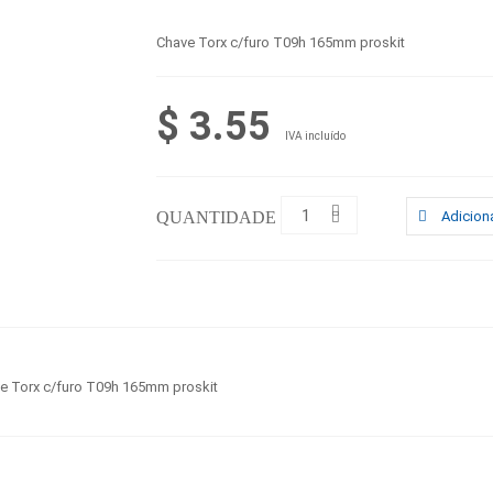
Chave Torx c/furo T09h 165mm proskit
$ 3.55
IVA incluído
QUANTIDADE :
Adiciona
e Torx c/furo T09h 165mm proskit