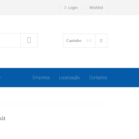
Login
Wishlist
Carrinho:
0 €
O
Empresa
Localização
Contactos
it