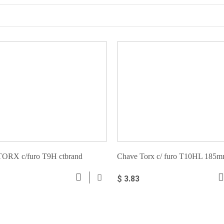
TORX c/furo T9H ctbrand
Chave Torx c/ furo T10HL 185
Proskit
$ 3.83