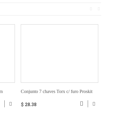
mm
Conjunto 7 chaves Torx c/ furo Proskit
Chave Torx c
$ 28.38
$ 3.26