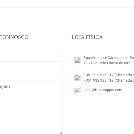
 CONNOSCO
LOJA FÍSICA
Rua Almirante Cândido dos Rei
2600-121 Vila Franca de Xira
+351 219 525 012
(Chamada pa
+351 932 080 419
(Chamada p
geral@friomaqgas.com