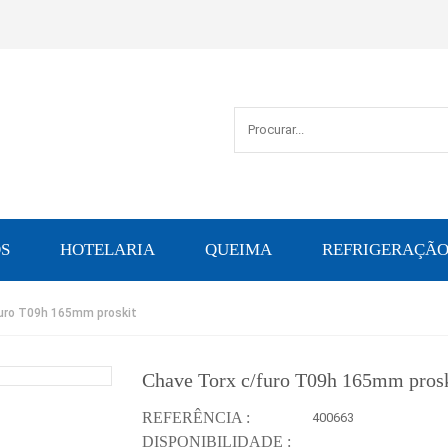
S
HOTELARIA
QUEIMA
REFRIGERAÇÃ
furo T09h 165mm proskit
Chave Torx c/furo T09h 165mm prosk
REFERÊNCIA :
400663
DISPONIBILIDADE :