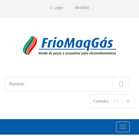
Login
Wishlist
Carrinho:
0 €
Toggle
navigati