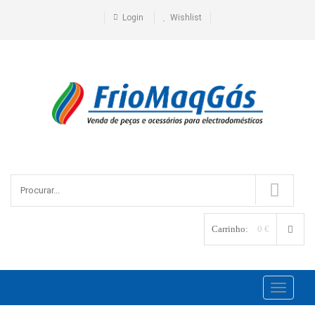
Login
Wishlist
Carrinho:
0 €
Toggle
navigati