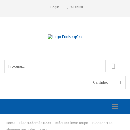
Login
Wishlist
Carrinho:
Toggle
navigati
Home
Electrodomésticos
Máquina lavar roupa
Blocaportas
Blocaportas Teka/ Vestel