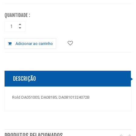
QUANTIDADE :
Adicionar ao carrinho
DESCRIÇÃO
Rold DA051005; DA08185; DA08101324072B
PRODUTOS RELACIONADOS