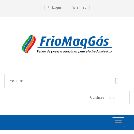
Login
Wishlist
Carrinho:
0 €
Toggle
navigati