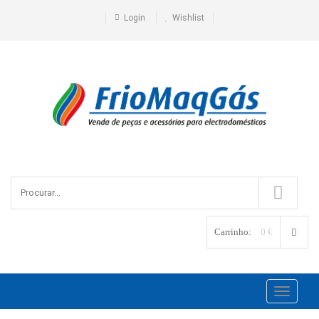
Login
Wishlist
Carrinho:
0 €
Toggle
navigati