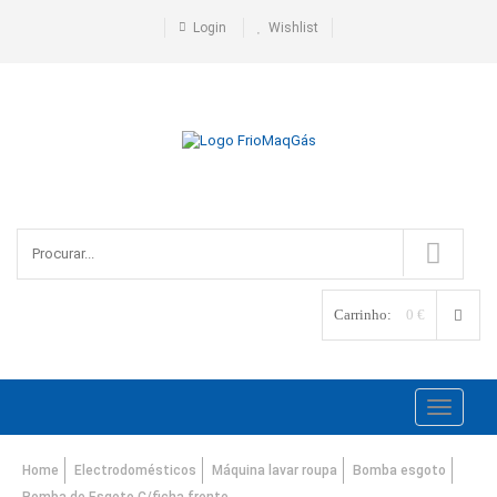
Login
Wishlist
Carrinho:
0 €
Toggle
navigati
Home
Electrodomésticos
Máquina lavar roupa
Bomba esgoto
Bomba de Esgoto C/ficha frente