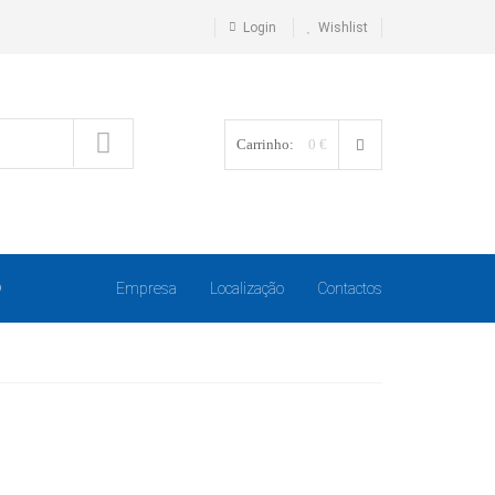
Login
Wishlist
Carrinho:
0 €
O
Empresa
Localização
Contactos