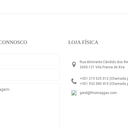
 CONNOSCO
LOJA FÍSICA
Rua Almirante Cândido dos Rei
2600-121 Vila Franca de Xira
+351 219 525 012
(Chamada pa
+351 932 080 419
(Chamada p
geral@friomaqgas.com