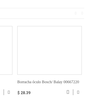
Borracha óculo Bosch/ Balay 00667220
Borracha Ocu
$ 28.39
$ 26.26