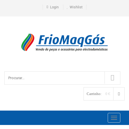
Login
Wishlist
Carrinho:
0 €
Toggle
navigati