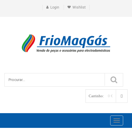
Login
Wishlist
Carrinho:
0 €
Toggle
navigati