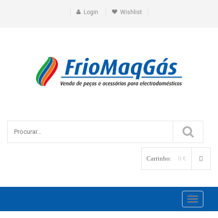
Login
Wishlist
Carrinho:
0 €
Toggle
navigati