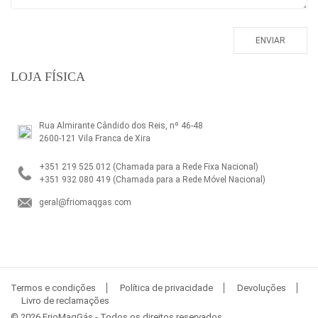
LOJA FÍSICA
Rua Almirante Cândido dos Reis, nº 46-48
2600-121 Vila Franca de Xira
+351 219 525 012
(Chamada para a Rede Fixa Nacional)
+351 932 080 419
(Chamada para a Rede Móvel Nacional)
geral@friomaqgas.com
Termos e condições
Política de privacidade
Devoluções
Livro de reclamações
© 2026 FrioMaqGás - Todos os direitos reservados