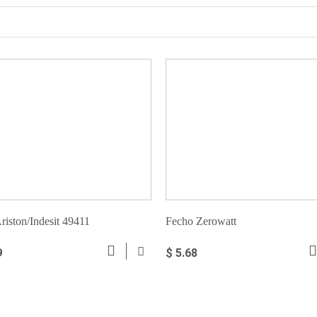
riston/Indesit 49411
Fecho Zerowatt
9
$ 5.68