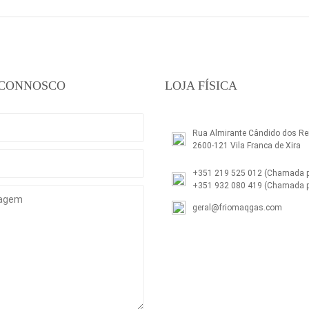
 CONNOSCO
LOJA FÍSICA
Rua Almirante Cândido dos Rei
2600-121 Vila Franca de Xira
+351 219 525 012
(Chamada pa
+351 932 080 419
(Chamada p
geral@friomaqgas.com