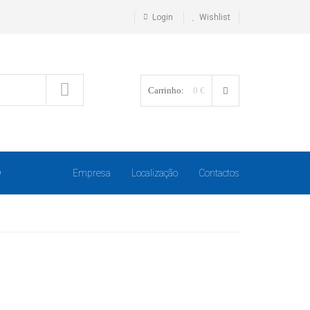
Login
Wishlist
Carrinho:
0 €
O
Empresa
Localização
Contactos