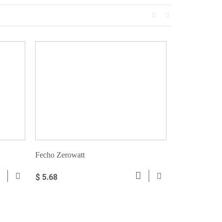
Fecho Zerowatt
Fecho redond
$ 5.68
$ 5.68