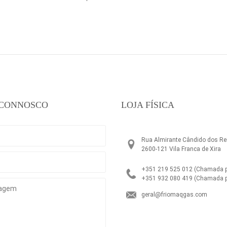
 CONNOSCO
LOJA FÍSICA
Rua Almirante Cândido dos Rei
2600-121 Vila Franca de Xira
+351 219 525 012
(Chamada pa
+351 932 080 419
(Chamada p
geral@friomaqgas.com