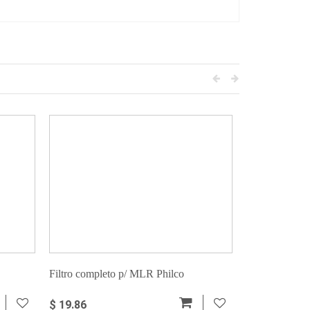
Filtro completo p/ MLR Philco
Filtro p/ bom
$ 19.86
$ 12.06