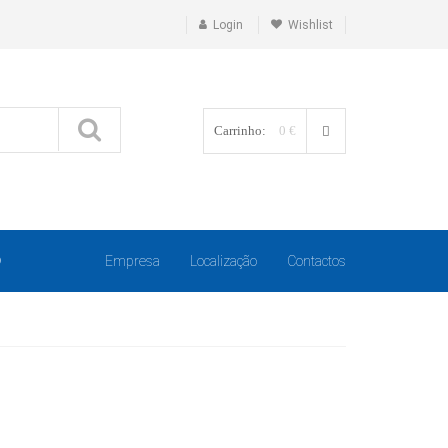
Login
Wishlist
Carrinho:
0 €
O
Empresa
Localização
Contactos