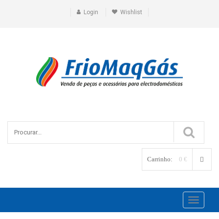
Login
Wishlist
Carrinho:
0 €
Toggle
navigati