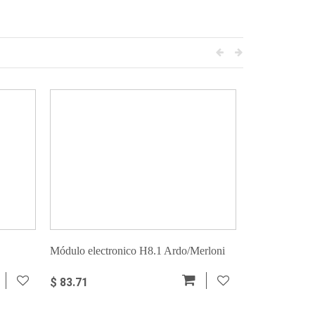
Módulo electronico H8.1 Ardo/Merloni
Modulo de C
$ 83.71
$ 180.19