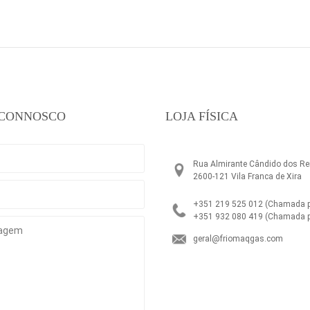
 CONNOSCO
LOJA FÍSICA
Rua Almirante Cândido dos Rei
2600-121 Vila Franca de Xira
+351 219 525 012
(Chamada pa
+351 932 080 419
(Chamada p
geral@friomaqgas.com