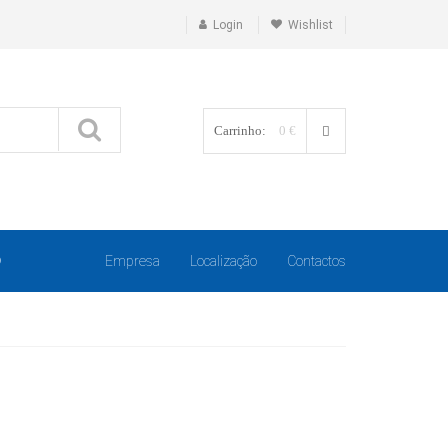
Login
Wishlist
Carrinho:
0 €
O
Empresa
Localização
Contactos