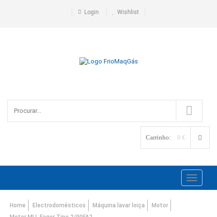
Login
Wishlist
Carrinho:
0 €
Toggle
navigati
Home
Electrodomésticos
Máquina lavar loiça
Motor
Motor MLL Fagor Tipo 2/90FA2