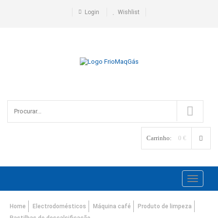
Login
Wishlist
Carrinho:
0 €
Toggle
navigati
Home
Electrodomésticos
Máquina café
Produto de limpeza
Pastilhas de descalsificação