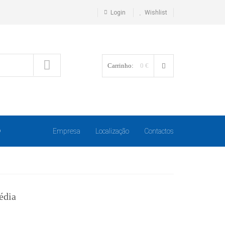
Login
Wishlist
Carrinho:
0 €
O
Empresa
Localização
Contactos
édia