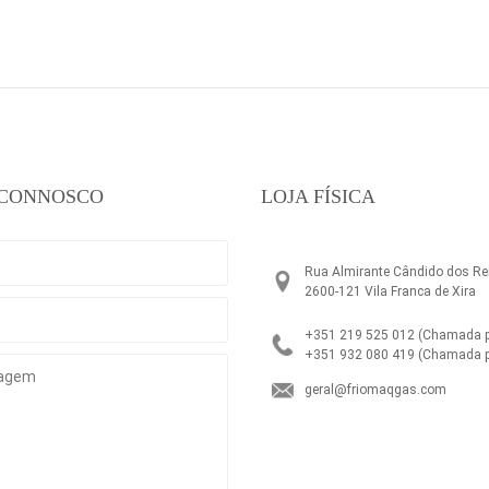
 CONNOSCO
LOJA FÍSICA
Rua Almirante Cândido dos Rei
2600-121 Vila Franca de Xira
+351 219 525 012
(Chamada pa
+351 932 080 419
(Chamada p
geral@friomaqgas.com