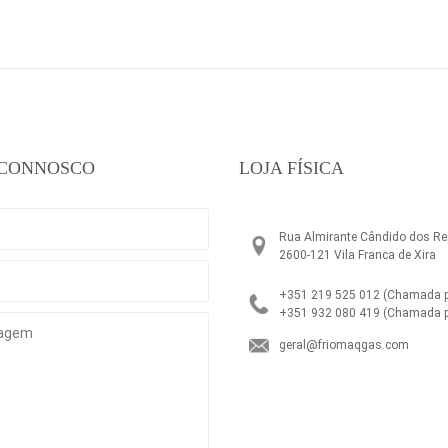
 CONNOSCO
LOJA FÍSICA
Rua Almirante Cândido dos Rei
2600-121 Vila Franca de Xira
+351 219 525 012
(Chamada pa
+351 932 080 419
(Chamada p
geral@friomaqgas.com