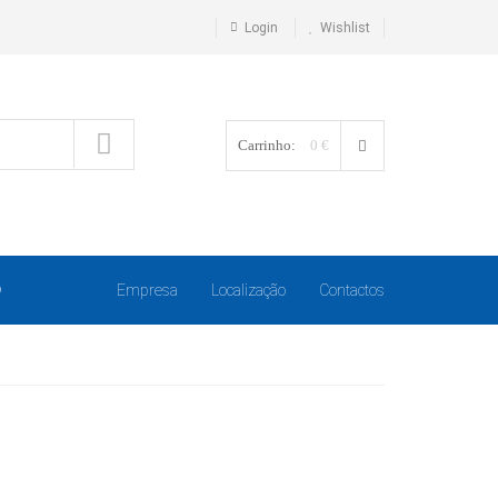
Login
Wishlist
Carrinho:
0 €
O
Empresa
Localização
Contactos