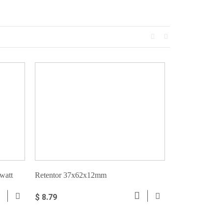
watt
Retentor 37x62x12mm
Retentor 40x6
$ 8.79
$ 11.36