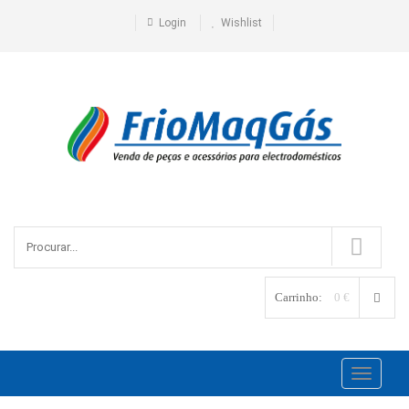
Login
Wishlist
Carrinho:
0 €
Toggle
navigati