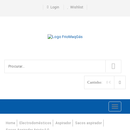
Login
Wishlist
Carrinho:
0 €
Toggle
navigati
Home
Electrodomésticos
Aspirador
Sacos aspirador
Sacos Aspirador Ariete/LG