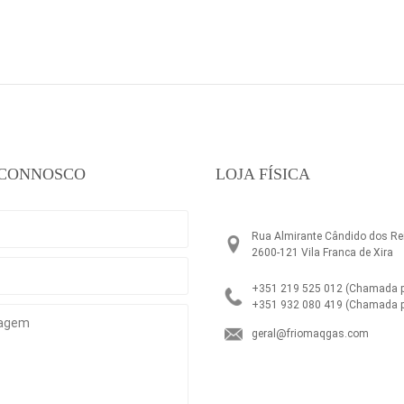
 CONNOSCO
LOJA FÍSICA
Rua Almirante Cândido dos Rei
2600-121 Vila Franca de Xira
+351 219 525 012
(Chamada pa
+351 932 080 419
(Chamada p
geral@friomaqgas.com