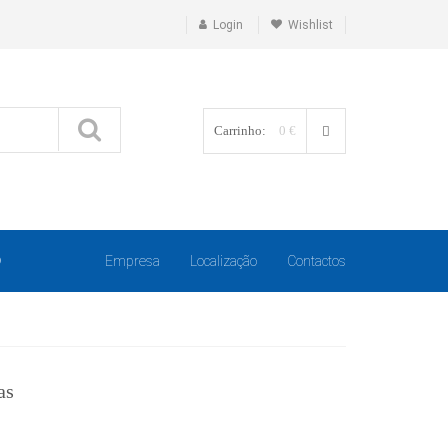
Login
Wishlist
Carrinho:
0 €
O
Empresa
Localização
Contactos
as