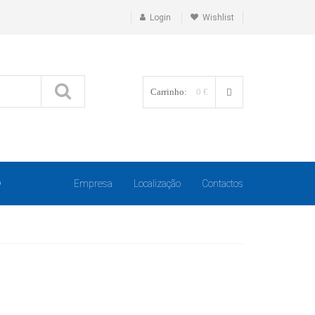
Login
Wishlist
Carrinho:
0 €
O
Empresa
Localização
Contactos