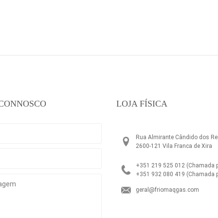
 CONNOSCO
LOJA FÍSICA
Rua Almirante Cândido dos Rei
2600-121 Vila Franca de Xira
+351 219 525 012
(Chamada pa
+351 932 080 419
(Chamada p
geral@friomaqgas.com