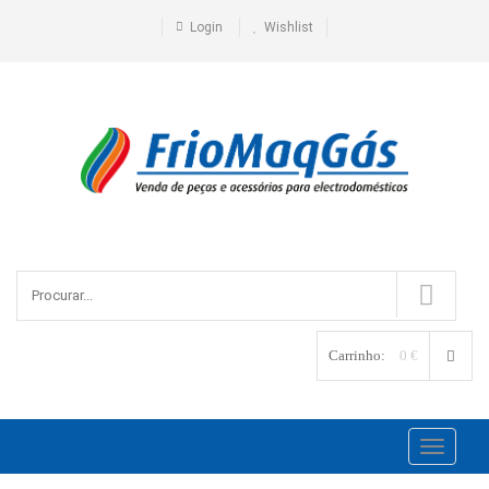
Login
Wishlist
Carrinho:
0 €
Toggle
navigati