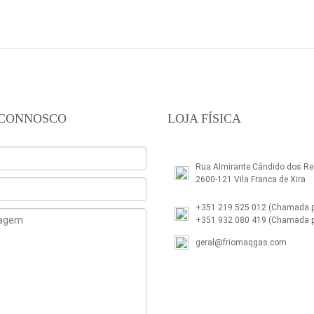
 CONNOSCO
LOJA FÍSICA
Rua Almirante Cândido dos Rei
2600-121 Vila Franca de Xira
+351 219 525 012
(Chamada pa
+351 932 080 419
(Chamada p
geral@friomaqgas.com