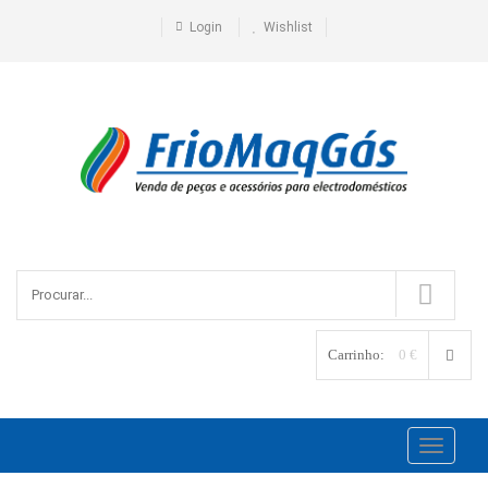
Login
Wishlist
Carrinho:
0 €
Toggle
navigati