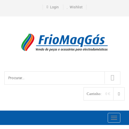
Login
Wishlist
Carrinho:
0 €
Toggle
navigati