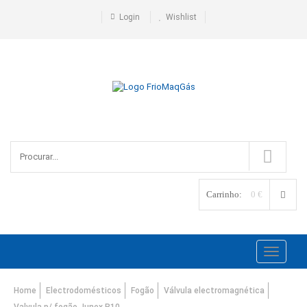
Login
Wishlist
Carrinho:
0 €
Toggle
navigati
Home
Electrodomésticos
Fogão
Válvula electromagnética
Valvula p/ fogão Junex R10