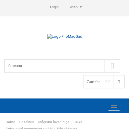
Login
Wishlist
Carrinho:
0 €
Toggle
navigati
Home
Hotelaria
Máquina lavar loiça
Caixa
Caixa nivel pressostato p/ MLL Dihr (56mm)