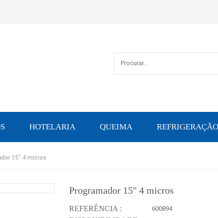
S
HOTELARIA
QUEIMA
REFRIGERAÇÃ
dor 15" 4 micros
Programador 15" 4 micros
REFERÊNCIA :
600894