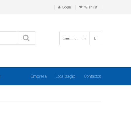
Login
Wishlist
Carrinho:
0 €
O
Empresa
Localização
Contactos