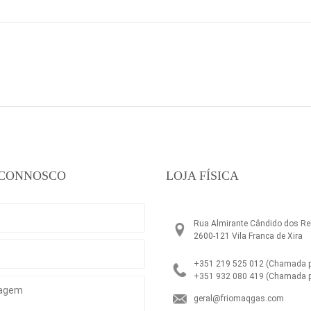
 CONNOSCO
LOJA FÍSICA
Rua Almirante Cândido dos Rei
2600-121 Vila Franca de Xira
+351 219 525 012
(Chamada pa
+351 932 080 419
(Chamada p
geral@friomaqgas.com