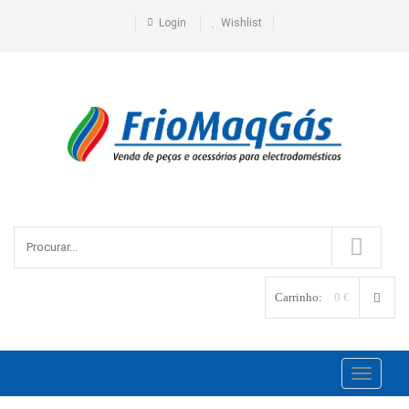
Login
Wishlist
Carrinho:
0 €
Toggle
navigati