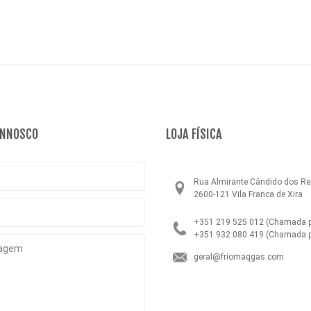
ONNOSCO
LOJA FÍSICA
Rua Almirante Cândido dos Rei
2600-121 Vila Franca de Xira
+351 219 525 012
(Chamada pa
+351 932 080 419
(Chamada p
geral@friomaqgas.com