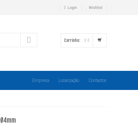
Login
Wishlist
Carrinho:
0 €
Empresa
Localização
Contactos
a Ø4mm