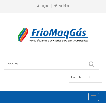
Login
Wishlist
Carrinho:
0 €
Toggle
navigati