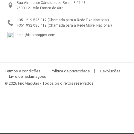
Rua Almirante Cândido dos Reis, nº 46-48
2600-121 Vila Franca de Xira
+351 219 525 012
(Chamada para a Rede Fixa Nacional)
+351 932 080 419
(Chamada para a Rede Móvel Nacional)
geral@friomaqgas.com
Termos e condições
Política de privacidade
Devoluções
Livro de reclamações
© 2026 FrioMaqGás - Todos os direitos reservados