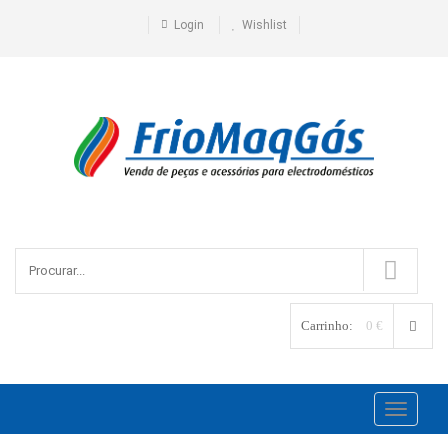
Login
Wishlist
Carrinho:
0 €
Toggle
navigati