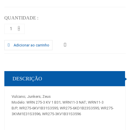
QUANTIDADE :
Adicionar ao carrinho
DESCRIÇÃO
Vulcano; Junkers; Zeus
Modelo: WRN 275-3 KV 1 B31; WRN11-3 NAT; WRN11-3
B/P; WR275-6KV1B31S3595; WR275-6KD1B23S3595; WR275-
3KVM1E31S3596; WR275-3KV1B31S3596