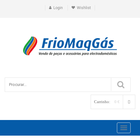
Login
Wishlist
Carrinho:
0 €
Toggle
navigati