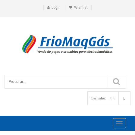
Login
Wishlist
Carrinho:
0 €
Toggle
navigati