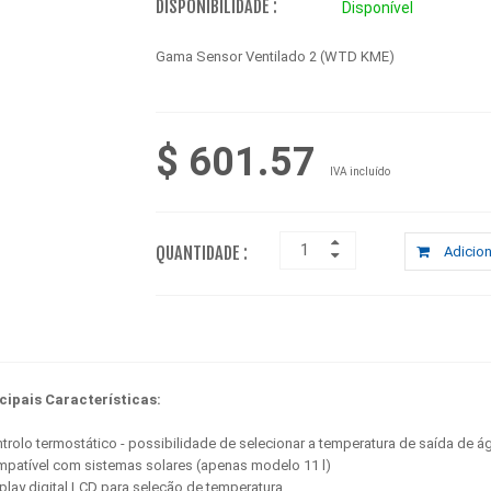
DISPONIBILIDADE :
Disponível
Gama Sensor Ventilado 2 (WTD KME)
$ 601.57
IVA incluído
QUANTIDADE :
Adicion
cipais Características:
ntrolo termostático - possibilidade de selecionar a temperatura de saída de á
mpatível com sistemas solares (apenas modelo 11 l)
splay digital LCD para seleção de temperatura