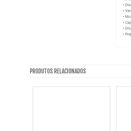
• Di
• Ve
• Mo
• Ca
• Di
• Pr
PRODUTOS RELACIONADOS