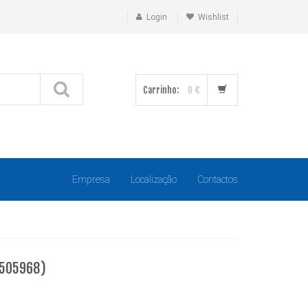
Login
Wishlist
Carrinho:
0 €
Empresa
Localização
Contactos
6505968)