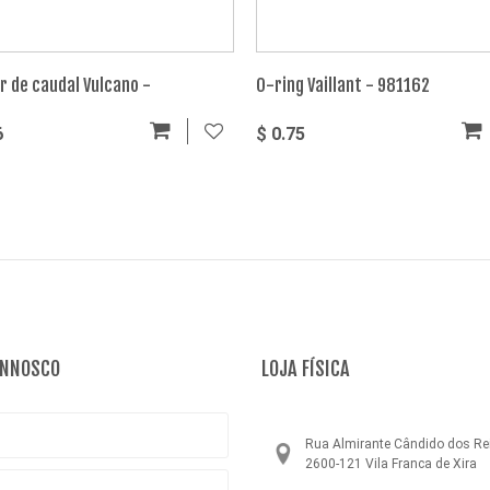
r de caudal Vulcano -
O-ring Vaillant - 981162
002890
6
$ 0.75
ONNOSCO
LOJA FÍSICA
Rua Almirante Cândido dos Rei
2600-121 Vila Franca de Xira