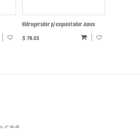
Hidrogerador p/ esquentador Junex
Unidade de Ig
$ 78.03
$ 85.13
s, nº 46-48