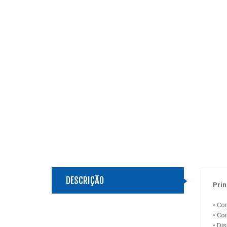
DESCRIÇÃO
Prin
• Co
• Co
• Di