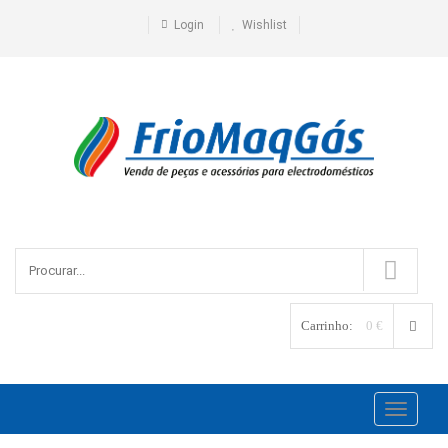
Login
Wishlist
Carrinho:
0 €
Toggle
navigati