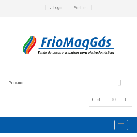
Login
Wishlist
Carrinho:
0 €
Toggle
navigati