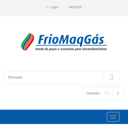
Login
Wishlist
Carrinho:
0 €
Toggle
navigati