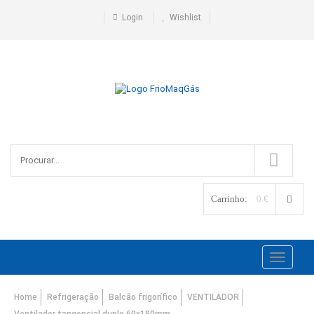
Login
Wishlist
Carrinho:
0 €
Toggle
navigati
Home
Refrigeração
Balcão frigorífico
VENTILADOR
Ventilador tangencial duplo 60x180mm