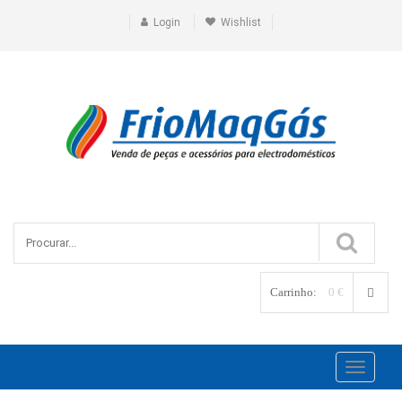
Login
Wishlist
Carrinho:
0 €
Toggle
navigati