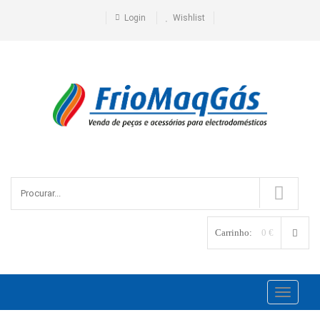
Login
Wishlist
Carrinho:
0 €
Toggle
navigati