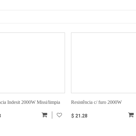
ncia Indesit 2000W Missi/limpia
Resistência c/ furo 2000W
universal/Bosch/Siemens
8
$ 21.28