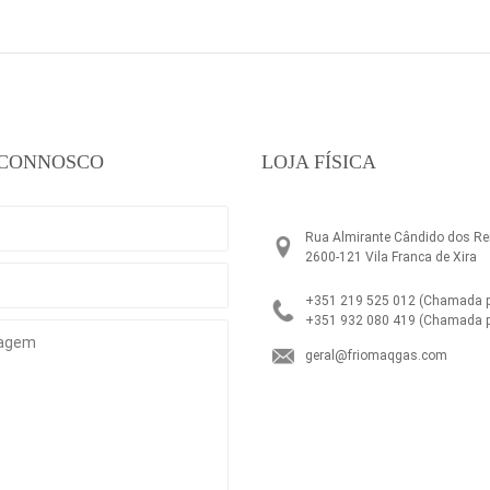
 CONNOSCO
LOJA FÍSICA
Rua Almirante Cândido dos Rei
2600-121 Vila Franca de Xira
+351 219 525 012
(Chamada pa
+351 932 080 419
(Chamada p
geral@friomaqgas.com