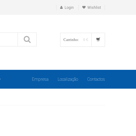
Login
Wishlist
Carrinho:
0 €
O
Empresa
Localização
Contactos