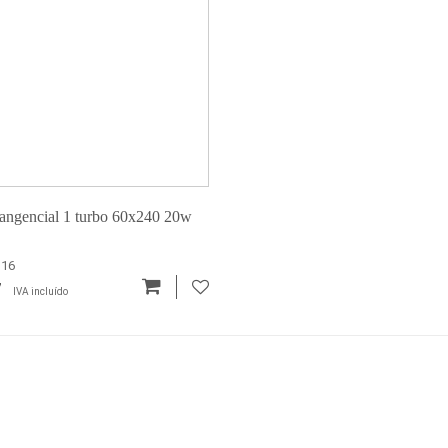
angencial 1 turbo 60x240 20w
316
7
IVA incluído