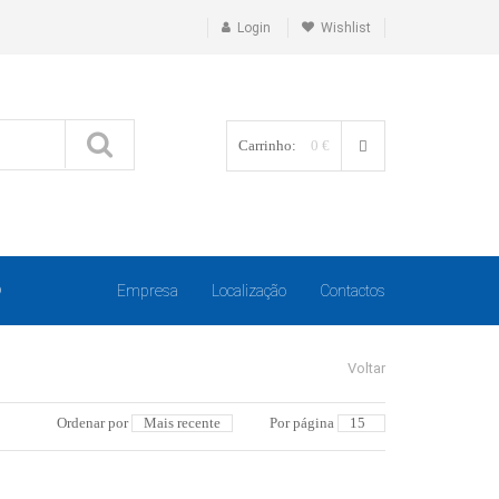
Login
Wishlist
Carrinho:
0 €
O
Empresa
Localização
Contactos
Voltar
Ordenar por
Por página