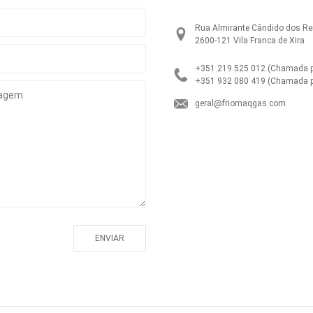
Rua Almirante Cândido dos Rei
2600-121 Vila Franca de Xira
+351 219 525 012
(Chamada pa
+351 932 080 419
(Chamada p
geral@friomaqgas.com