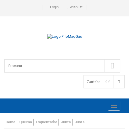
Login
Wishlist
Carrinho:
0 €
Toggle
navigati
Home
Queima
Esquentador
Junta
Junta